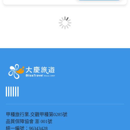
甲種旅行業
.
交觀甲種第
0285
號
品質保障協會 澎
001
號
統一編號：
96343428