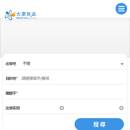
出發地
目的地
*
關鍵字
*
出發區間
搜 尋