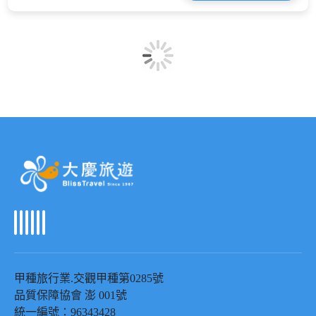
甲種旅行業
.
交觀甲種第
0285
號
品質保障協會 澎
001
號
統一編號：
96343428