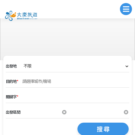
出發地
目的地
*
關鍵字
*
出發區間
搜 尋